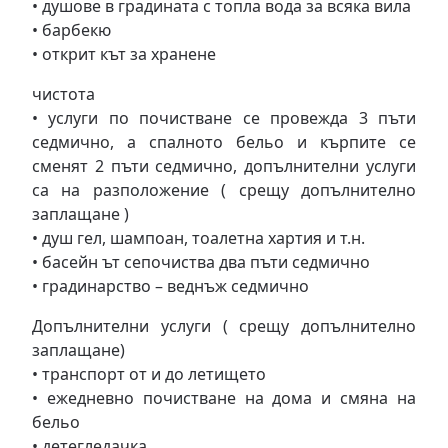
• душове в градината с топла вода за всяка вила
• барбекю
• открит кът за хранене
чистота
• услуги по почистване се провежда 3 пъти
седмично, а спалното бельо и кърпите се
сменят 2 пъти седмично, допълнителни услуги
са на разположение ( срещу допълнително
заплащане )
• душ гел, шампоан, тоалетна хартия и т.н.
• басейн ът сепочиства два пъти седмично
• градинарство – веднъж седмично
Допълнителни услуги ( срещу допълнително
заплащане)
• транспорт от и до летището
• ежедневно почистване на дома и смяна на
бельо
• детегледачка