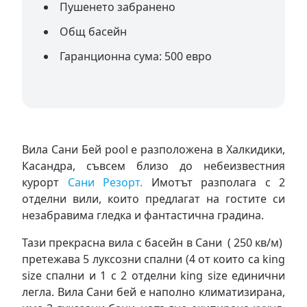
Пушенето забранено
Общ басейн
Гаранционна сума: 500 eвро
Вила Сани Бей pool е разположена в Халкидики,
Касандра, съвсем близо до небеизвестния
курорт
Сани Резорт.
Имотът разполага с 2
отделни вили, които предлагат на гостите си
незабравима гледка и фантастична градина.
Тази прекрасна вила с басейн в Сани ( 250 кв/м)
претежава 5 луксозни спални (4 от които са king
size спални и 1 с 2 отделни king size единични
легла. Вила Сани бей е наполно климатизирана,