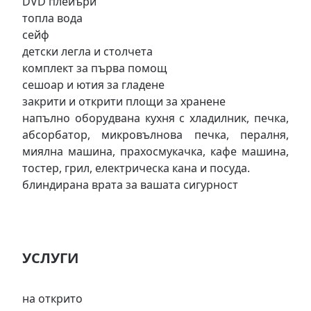
DVD плейъри
топла вода
сейф
детски легла и столчета
комплект за първа помощ
сешоар и ютия за гладене
закрити и открити площи за хранене
напълно оборудвана кухня с хладилник, печка,
абсорбатор, микровълнова печка, пералня,
миялна машина, прахосмукачка, кафе машина,
тостер, грил, електрическа кана и посуда.
блиндирана врата за вашата сигурност
УСЛУГИ
на открито