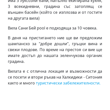
има 3 луксозни бани, напълно екипирана кухня,
3 всекидневни, градина със затоплящ се
външен басейн (който се изплозва и от гостите
на другата вила)
Вила Сани Бей pool е подходяща за 10 човека.
В деня на пристигането ние ще ви предложим
шампанско за "добре дошли", гръцки вина и
свежи плодове. По време на престоя си вие ще
имате достъп до нашата зеленчукова органик
градина.
Вилата е с отлична локация и възможности да
се посети и втори ръкав на Халкидики - Ситония
както и много
туристически забележителности.