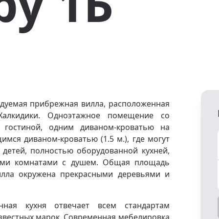
ру 1Б
ндуемая прибрежная вилла, расположенная
 Халкидики. Одноэтажное помещение со
 гостиной, одним диваном-кроватью на
ся диваном-кроватью (1.5 м.), где могут
 детей, полностью оборудованной кухней,
ыми комнатами с душем. Общая площадь
илла окружена прекрасными деревьями и
нная кухня отвечает всем стандартам
звестных марок. Современная мебелировка